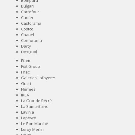
Bompard
Bulgari
NOS ACTUALITÉS
Carrefour
Cartier
CONTACT
Castorama
Costco
Chanel
Conforama
Darty
Desigual
Etam
Fiat Group
Fnac
Galeries Lafayette
Gucci
Hermès
IKEA
La Grande Récré
La Samaritaine
Lavinia
Lapeyre
Le Bon Marché
Leroy Merlin
Levi’s