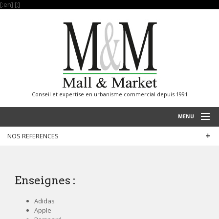
[:en]
[:]
Conseil et expertise en urbanisme commercial depuis 1991
MENU
NOS REFERENCES
ACCUEIL
RÉALISATIONS
SAVOIR FAIRE
Enseignes :
NOS REFERENCES
Adidas
Apple
INTERNATIONAL