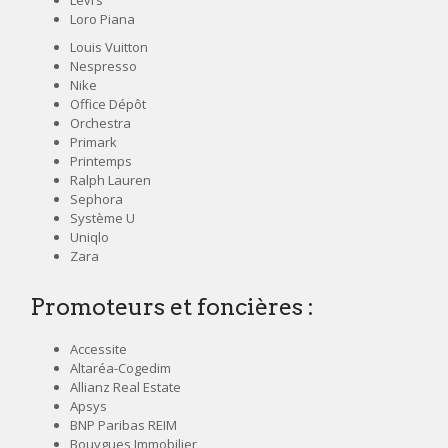
Loro Piana
Louis Vuitton
Nespresso
Nike
Office Dépôt
Orchestra
Primark
Printemps
Ralph Lauren
Sephora
Système U
Uniqlo
Zara
Promoteurs et foncières :
Accessite
Altaréa-Cogedim
Allianz Real Estate
Apsys
BNP Paribas REIM
Bouygues Immobilier