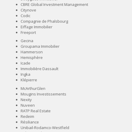
CBRE Global Investment Management
Citynove
Codic
Compagnie de Phalsbourg
Eiffage Immobilier
Freeport
Gecina
Groupama Immobilier
Hammerson
Hemisphère
Icade
Immobilière Dassault
Ingka
Klépierre
McArthurGlen
Mougins Investissements
Nexity
Nuveen
RATP Real Estate
Redeim
Résiliance
Unibail-Rodamco-Westfield