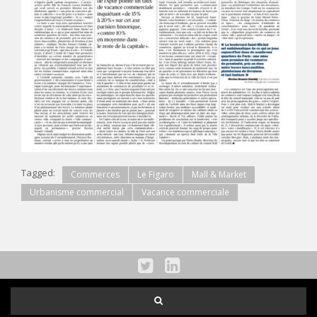
Tagged:
Commerces
Le Figaro
Mall & Market
Urbanisme commercial
Vacance commerciale