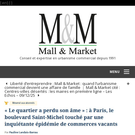
[:en]
[:]
Conseil et expertise en urbanisme commercial depuis 1991
MENU
Liberté d’entreprendre : Mall & Market : quand l’urbanisme
ACCUEIL
commercial devient une affaire de famille
Mall & Market cité :
Centres-villes désertés : les maires en première ligne – Les
Echos – 09/12/25
RÉALISATIONS
SAVOIR FAIRE
NOS REFERENCES
INTERNATIONAL