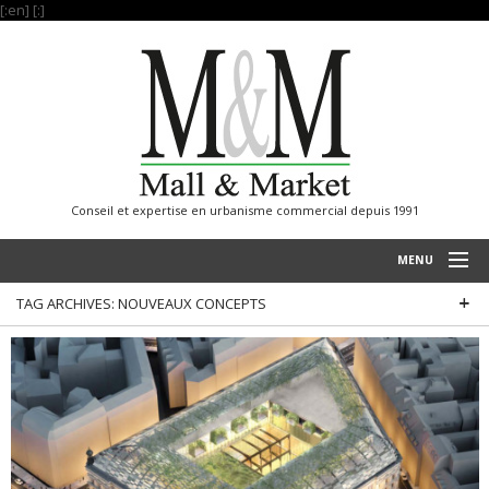
[:en]
[:]
Conseil et expertise en urbanisme commercial depuis 1991
MENU
TAG ARCHIVES:
NOUVEAUX CONCEPTS
ACCUEIL
RÉALISATIONS
SAVOIR FAIRE
NOS REFERENCES
INTERNATIONAL