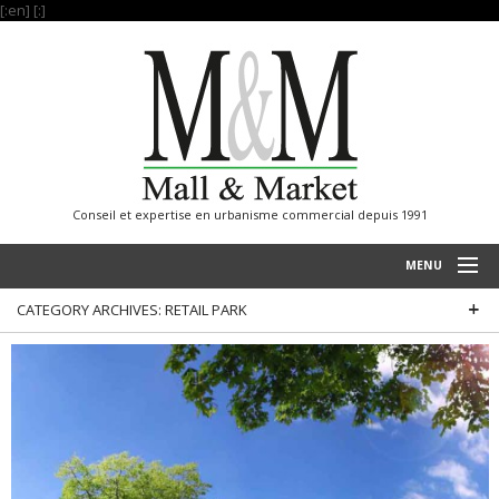
[:en]
[:]
Conseil et expertise en urbanisme commercial depuis 1991
MENU
CATEGORY ARCHIVES:
RETAIL PARK
ACCUEIL
RÉALISATIONS
SAVOIR FAIRE
NOS REFERENCES
INTERNATIONAL