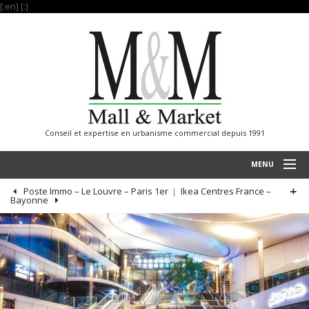
[:en]
[:]
Conseil et expertise en urbanisme commercial depuis 1991
MENU
Poste Immo – Le Louvre – Paris 1er
Ikea Centres France –
ACCUEIL
Bayonne
RÉALISATIONS
SAVOIR FAIRE
NOS REFERENCES
INTERNATIONAL